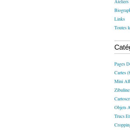
Ateliers
Biograp
Links
Toutes l
Caté
Pages D
Cartes
(
Mini Al
Zibuline
Cartosc
Objets A
Trucs Et
Croppin