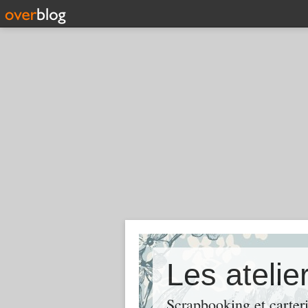
Les ateli
Scrapbooking et carter