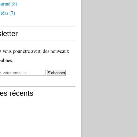
ournal
(8)
Créas
(7)
letter
vous pour être averti des nouveaux
publiés.
les récents