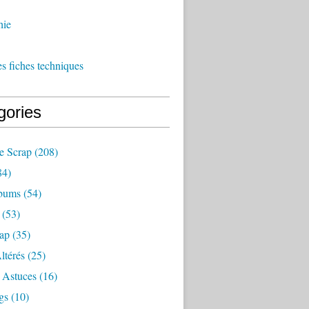
hie
es fiches techniques
gories
e Scrap
(208)
84)
bums
(54)
(53)
rap
(35)
ltérés
(25)
 Astuces
(16)
gs
(10)