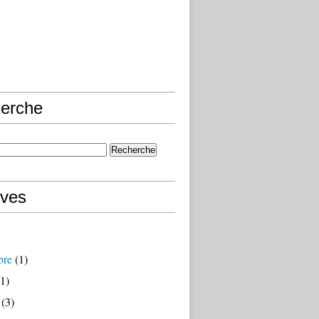
erche
ives
bre
(1)
1)
(3)