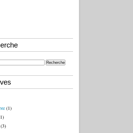
erche
ives
bre
(1)
1)
(3)