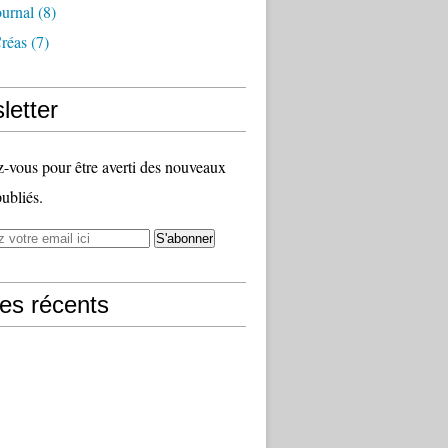
ournal
(8)
Créas
(7)
letter
vous pour être averti des nouveaux
publiés.
les récents