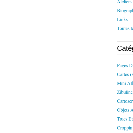
Ateliers
Biograp
Links
Toutes l
Caté
Pages D
Cartes
(
Mini Al
Zibuline
Cartosc
Objets A
Trucs Et
Croppin