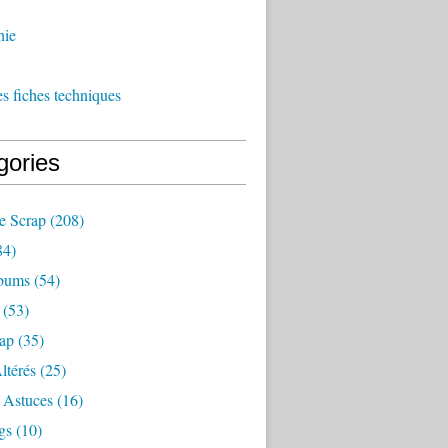
hie
es fiches techniques
gories
e Scrap
(208)
84)
bums
(54)
(53)
rap
(35)
ltérés
(25)
 Astuces
(16)
gs
(10)