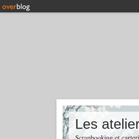
Les ateli
Scrapbooking et carter