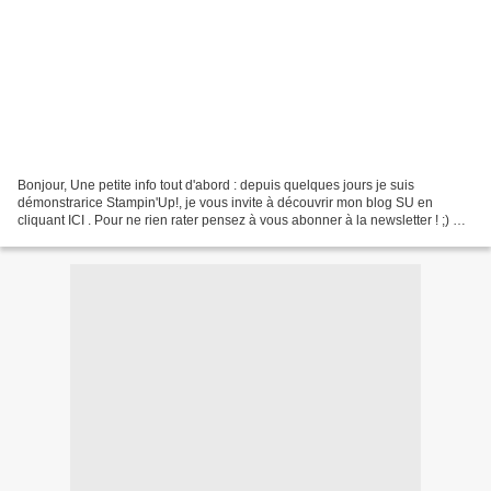
Bonjour, Une petite info tout d'abord : depuis quelques jours je suis
démonstrarice Stampin'Up!, je vous invite à découvrir mon blog SU en
cliquant ICI . Pour ne rien rater pensez à vous abonner à la newsletter ! ;) Et
côté scrap, voilà 4 pages faites...