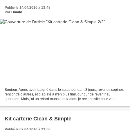
Publié le 14/04/2010 à 13:48
Par
Doado
Bonjour, Après avoir baigné dans le scrap pendant 3 jours, revu les copines,
rencontré d'autres, et blablaté à n'en plus finir, dur dur de revenir au
quotidien. Mais j'ai un retard monstrueux alors je reviens vite pour vous
montrer quelques créas. Tout...
Kit carterie Clean & Simple
Publié le 02/04/2010 à 23:56