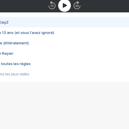
 DayZ
 a 13 ans (et vous l'avez ignoré)
e (littéralement)
im Rayan
 toutes les règles
s les jeux vidéo
us choquant de Rockstar ? - Le scandale BULLY
e plus moche de Steam
du RÊVE tourne au CAUCHEMAR
pendant 8 heures
it… à tort