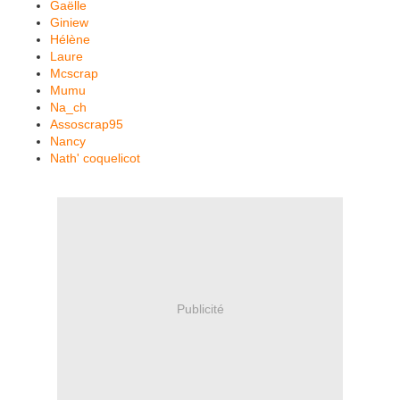
Gaëlle
Giniew
Hélène
Laure
Mcscrap
Mumu
Na_ch
Assoscrap95
Nancy
Nath' coquelicot
Publicité