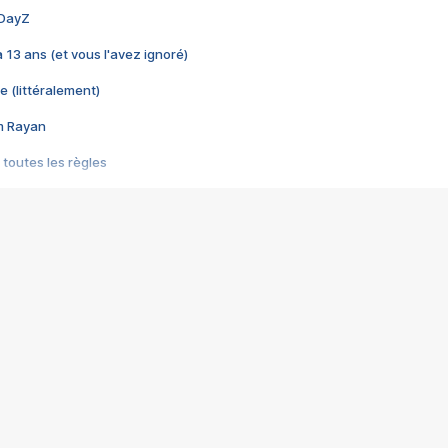
 DayZ
 a 13 ans (et vous l'avez ignoré)
e (littéralement)
im Rayan
 toutes les règles
s les jeux vidéo
us choquant de Rockstar ? - Le scandale BULLY
e plus moche de Steam
du RÊVE tourne au CAUCHEMAR
pendant 8 heures
it… à tort
umiliés par un jeu vidéo