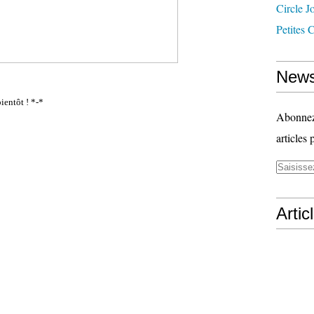
Circle J
Petites 
News
ientôt ! *-*
Abonnez-
articles 
Artic