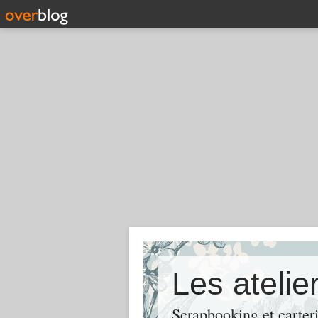
Les ateli
Scrapbooking et carter