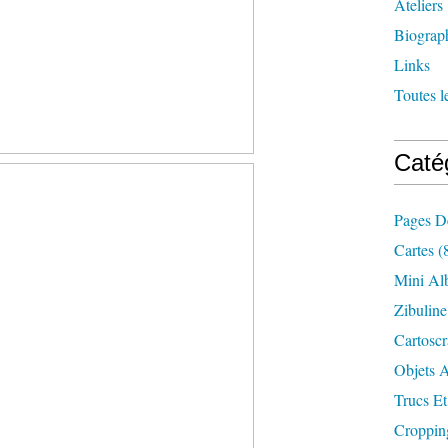
Ateliers
Biograp
Links
Toutes l
Caté
Pages D
Cartes
(
Mini Al
Zibuline
Cartosc
Objets A
Trucs Et
Croppin