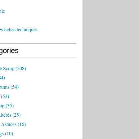
hie
es fiches techniques
gories
e Scrap
(208)
84)
bums
(54)
(53)
rap
(35)
ltérés
(25)
 Astuces
(16)
gs
(10)