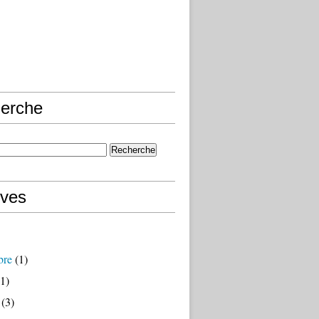
erche
ives
bre
(1)
1)
(3)