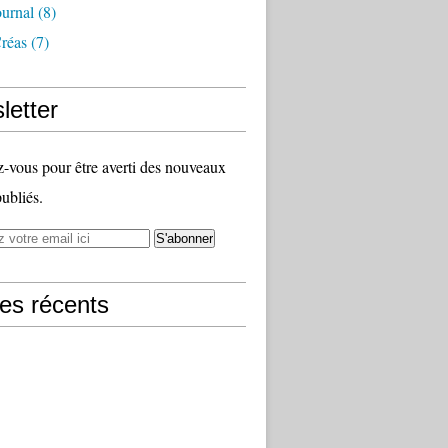
ournal
(8)
Créas
(7)
letter
vous pour être averti des nouveaux
publiés.
les récents